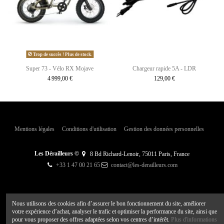
Trop de succès ! Plus de stock.
Super 73 - Vélo RX Mojave
Chargeur rapide 5A - LDR
4 999,00 €
129,00 €
Mentions légales
Conditions d'utilisation
Gestion des données personnelles
Les Dérailleurs ©
8 Bd Richard-Lenoir, 75011 Paris, France
+33 1 47 00 21 65
contact@les-derailleurs.com
Nous utilisons des cookies afin d’assurer le bon fonctionnement du site, améliorer
votre expérience d’achat, analyser le trafic et optimiser la performance du site, ainsi que
pour vous proposer des offres adaptées selon vos centres d’intérêt.
Plus d'informations