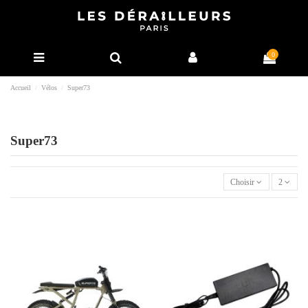
0
Accueil
Vélos
Super73
Super73
Choisir
2