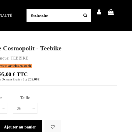
NAUTÉ
 Cosmopolit - Teebike
rque:
TEEBIKE
iers articles en stock
95,00 € TTC
 3x sans frais : 3 x 265,00€
ur
Taille
Ajouter au panier