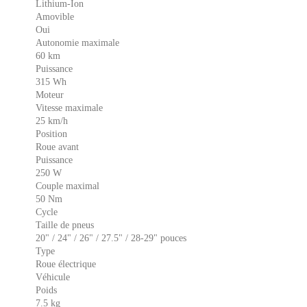
Lithium-Ion
Amovible
Oui
Autonomie maximale
60 km
Puissance
315 Wh
Moteur
Vitesse maximale
25 km/h
Position
Roue avant
Puissance
250 W
Couple maximal
50 Nm
Cycle
Taille de pneus
20" / 24" / 26" / 27.5" / 28-29" pouces
Type
Roue électrique
Véhicule
Poids
7.5 kg