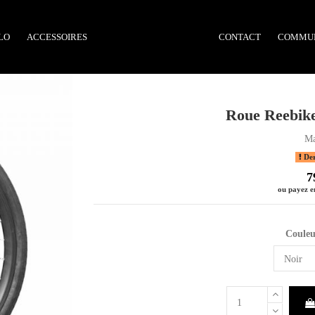
LO
ACCESSOIRES
CONTACT
COMMU
Roue Reebike
Ma
Dern
7
ou payez en
Coule