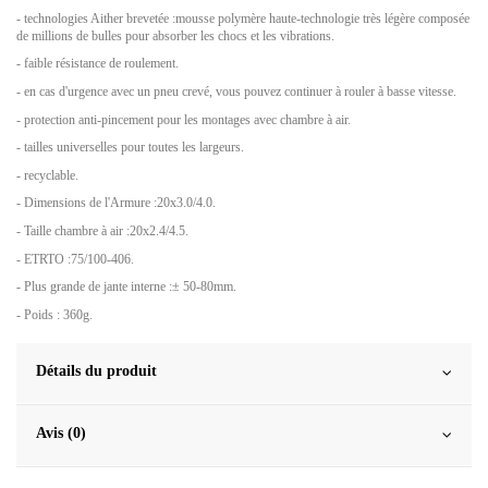
- technologies Aither brevetée :mousse polymère haute-technologie très légère composée
de millions de bulles pour absorber les chocs et les vibrations.
- faible résistance de roulement.
- en cas d'urgence avec un pneu crevé, vous pouvez continuer à rouler à basse vitesse.
- protection anti-pincement pour les montages avec chambre à air.
- tailles universelles pour toutes les largeurs.
- recyclable.
- Dimensions de l'Armure :20x3.0/4.0.
- Taille chambre à air :20x2.4/4.5.
- ETRTO :75/100-406.
- Plus grande de jante interne :± 50-80mm.
- Poids : 360g.
Détails du produit
Avis (0)