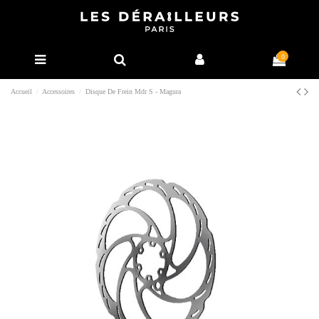
0
Accueil
Accessoires
Disque De Frein Mdr S - Magura