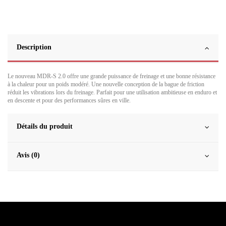
Description
Le nouveau MDR-S 2.0 offre une grande puissance de freinage et une bonne résistance
à la chaleur pour un poids modéré. Une nouvelle conception de la bague de friction
réduit les vibrations lors du freinage. Parfait pour une utilisation ambitieuse en enduro et
en descente et pour des performances sûres en ville.
Détails du produit
Avis (0)